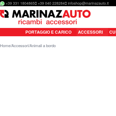
+39 331 1804865
+39 040 228284
infoshop@marinazauto.it
Salta al contenuto
PORTAGGIO E CARICO
ACCESSORI
CU
Home
Accessori
Animali a bordo