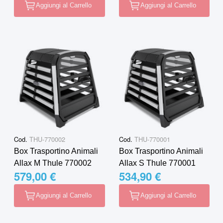
Aggiungi al Carrello
Aggiungi al Carrello
Cod.
THU-770002
Cod.
THU-770001
Box Trasportino Animali
Box Trasportino Animali
Allax M Thule 770002
Allax S Thule 770001
579,00 €
534,90 €
Aggiungi al Carrello
Aggiungi al Carrello