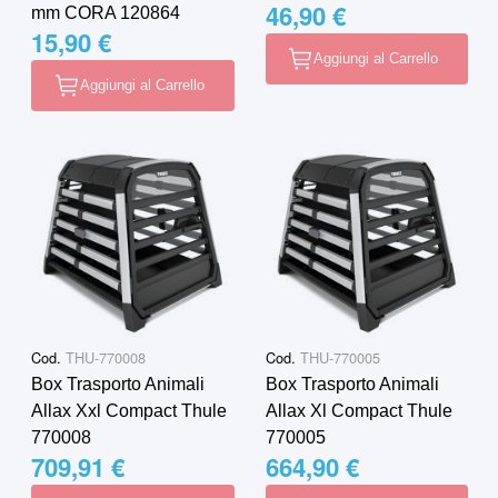
46,90 €
mm CORA 120864
15,90 €
Aggiungi al Carrello
Aggiungi al Carrello
Cod.
THU-770008
Cod.
THU-770005
Box Trasporto Animali
Box Trasporto Animali
Allax Xxl Compact Thule
Allax Xl Compact Thule
770008
770005
709,91 €
664,90 €