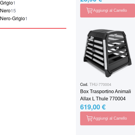
elemento
Grigio
1
elementi
Nero
15
Aggiungi al Carrello
elemento
Nero-Grigio
1
Cod.
THU-770004
Box Trasportino Animali
Allax L Thule 770004
619,00 €
Aggiungi al Carrello