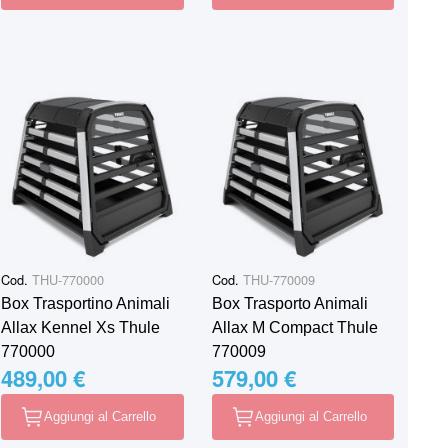
Cod.
THU-770000
Cod.
THU-770009
Box Trasportino Animali
Box Trasporto Animali
Allax Kennel Xs Thule
Allax M Compact Thule
770000
770009
489,00 €
579,00 €
Aggiungi al Carrello
Aggiungi al Carrello