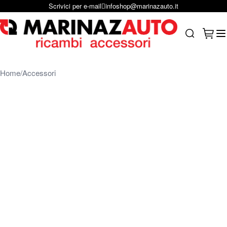
Scrivici su Whastapp
+39 331 1804865
Salta al contenuto
Carrel
Search
Home
Accessori