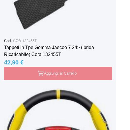
Cod.
COA-132455T
Tappeti in Tpe Gomma Jaecoo 7 24> (Ibrida
Ricaricabile) Cora 132455T
42,90 €
Aggiungi al Carrello