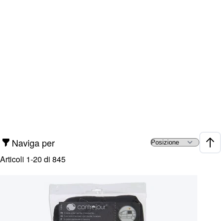
Naviga per
Impo
Articoli
1
-
20
di
845