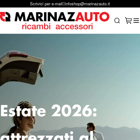
Scrivici su Whastapp
+39 331 1804865
Salta al contenuto
Carrel
Search
Estate 2026:
attrezzati al