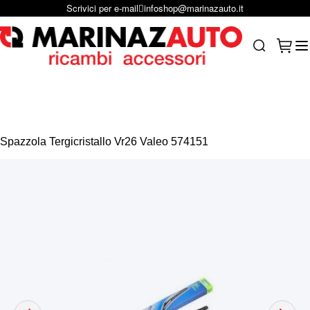
Scrivici per e-mail
infoshop@marinazauto.it
Salta al contenuto
Carrel
Search
Spazzola Tergicristallo Vr26 Valeo 574151