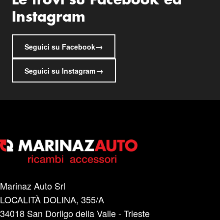
Le trovi su Facebook ed
V574151 MERCEDES R-Class (W251) 10/05>07/13
Instagram
V574327 V574151 NISSAN Juke 1 10/10>05/17 V574141
V574158 V574196 V574151 NISSAN Juke 1 06/17>
→
V577946 V574151 NISSAN Juke 2 11/19> V574151
Seguici su Facebook
NISSAN Micra 3/5p 01/03>05/05 V574150 V574156
→
V574129 V574151 NISSAN Pulsar 09/14> V574663
Seguici su Instagram
V574151 NISSAN Qashqai 02/14> V574145 V574147
V574151 NISSAN Tiida 2 05/11> V574145 V574196
V574151 NISSAN X-Trail 3 07/14> V574145 V574147
V574151 OPEL Corsa (D) 09/06>12/14 V574375 V574151
OPEL Corsa (F) 11/19> V574645 V574151 OPEL Insignia
(A) Sports Tourer sw 03/09>03/17 V574141 V574129
V574151 OPEL Vivaro (C) P. post. a battuta/Splitted rear
09/19> V577904 V574151 OPEL Zafira Life (D) P. post. a
battuta/Splitted rear 09/19> V577904 V574151 PEUGEOT
Marinaz Auto Srl
1007 05/05> V574141 V574129 V574151 PEUGEOT 207
LOCALITÀ DOLINA, 355/A
SW 07/07>05/13 V574324 V574151 PEUGEOT 208 / e-
208 10/19> V574645 V574151 PEUGEOT 2008 (2) 01/20>
34018 San Dorligo della Valle - Trieste