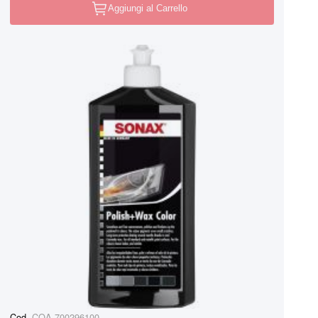
Aggiungi al Carrello
Cod.
COA-700296100