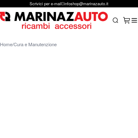
Scrivici per e-mail
infoshop@marinazauto.it
Salta al contenuto
Carrel
Search
Home
Cura e Manutenzione