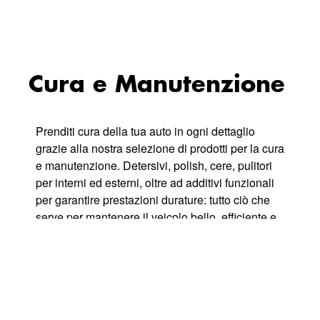
Cura e Manutenzione
Prenditi cura della tua auto in ogni dettaglio
grazie alla nostra selezione di prodotti per la cura
e manutenzione. Detersivi, polish, cere, pulitori
per interni ed esterni, oltre ad additivi funzionali
per garantire prestazioni durature: tutto ciò che
serve per mantenere il veicolo bello, efficiente e
protetto nel tempo. Affidati a marche
professionali e soluzioni mirate per una
manutenzione accurata e una pulizia profonda,
per una guida più sicura e un\'auto sempre
perfetta.