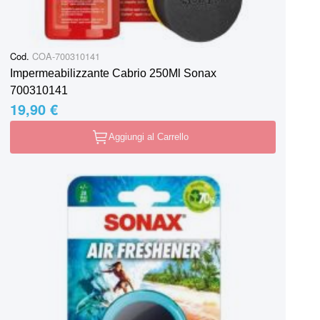
Cod.
COA-700310141
Impermeabilizzante Cabrio 250Ml Sonax
700310141
19,90 €
Aggiungi al Carrello