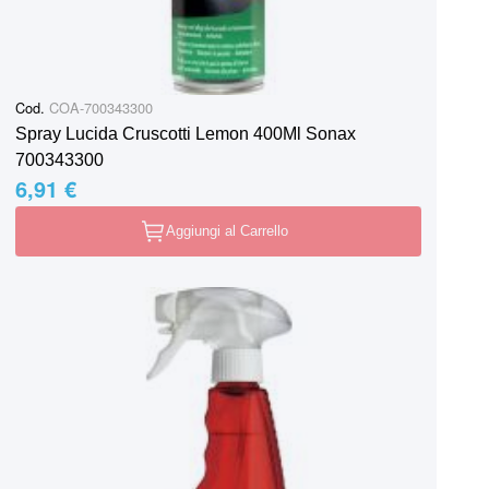
Cod.
COA-700343300
Spray Lucida Cruscotti Lemon 400Ml Sonax
700343300
6,91 €
Aggiungi al Carrello