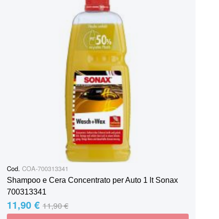
Cod.
COA-700313341
Shampoo e Cera Concentrato per Auto 1 lt Sonax
700313341
11,90 €
Special Price
Regular Price
11,90 €