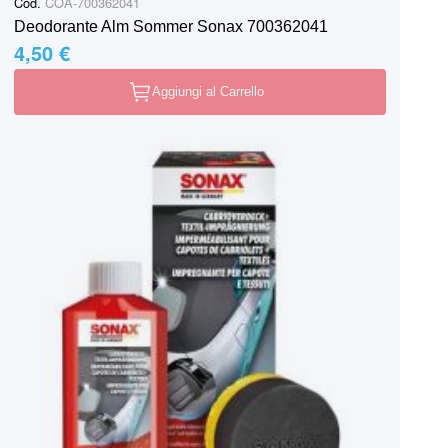
Cod.
COA-700362041
Deodorante Alm Sommer Sonax 700362041
4,50 €
Aggiungi al Carrello