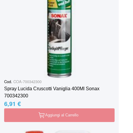
Cod.
COA-700342300
Spray Lucida Cruscotti Vaniglia 400Ml Sonax
700342300
6,91 €
Aggiungi al Carrello