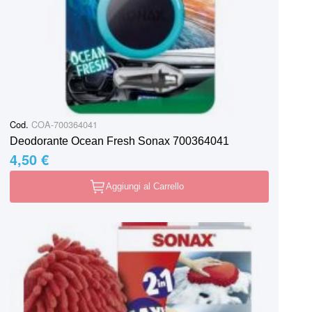
Cod.
COA-700364041
Deodorante Ocean Fresh Sonax 700364041
4,50 €
Aggiungi al Carrello