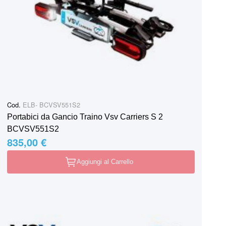
Cod.
ELB- BCVSV551S2
Portabici da Gancio Traino Vsv Carriers S 2
BCVSV551S2
835,00 €
Aggiungi al Carrello