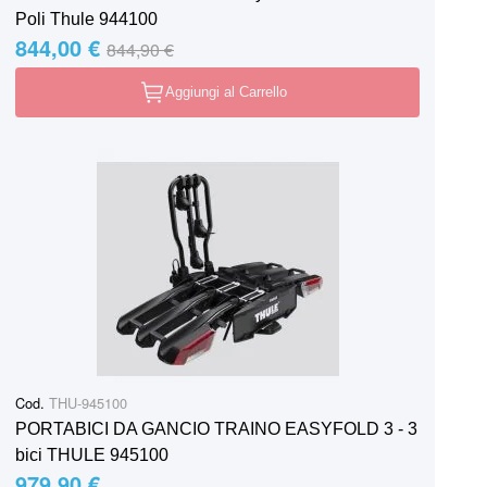
Poli Thule 944100
844,00 €
Special Price
Regular Price
844,90 €
Aggiungi al Carrello
Cod.
THU-945100
PORTABICI DA GANCIO TRAINO EASYFOLD 3 - 3
bici THULE 945100
979,90 €