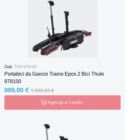
Cod.
THU-978100
Portabici da Gancio Traino Epos 2 Bici Thule
978100
999,00 €
Special Price
Regular Price
1.020,03 €
Aggiungi al Carrello