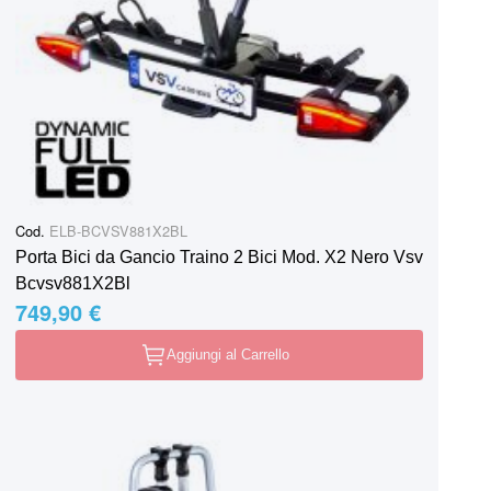
Cod.
ELB-BCVSV881X2BL
Porta Bici da Gancio Traino 2 Bici Mod. X2 Nero Vsv
Bcvsv881X2Bl
749,90 €
Aggiungi al Carrello