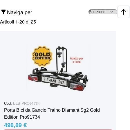
Naviga per
Impo
Articoli
1
-
20
di
25
Cod.
ELB-PRO91734
Porta Bici da Gancio Traino Diamant Sg2 Gold
Edition Pro91734
498,89 €