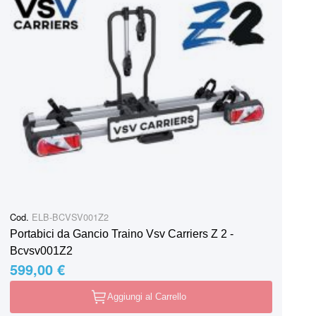
Cod.
ELB-BCVSV001Z2
Portabici da Gancio Traino Vsv Carriers Z 2 -
Bcvsv001Z2
599,00 €
Aggiungi al Carrello