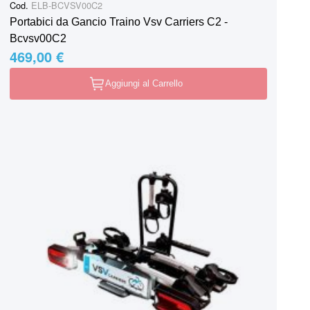
Cod.
ELB-BCVSV00C2
Portabici da Gancio Traino Vsv Carriers C2 -
Bcvsv00C2
469,00 €
Aggiungi al Carrello