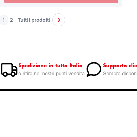
1
2
Tutti i prodotti
Pagina
Attualmente stai leggendo la pagina
Pagina
Pagina
Pagina
Successivo
Spedizione in tutta Italia
Supporto clie
o ritiro nei nostri punti vendita
Sempre disponi
Entra nella community
Marinaz