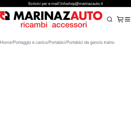
Scrivici per e-mail
infoshop@marinazauto.it
Salta al contenuto
Carrel
Search
Home
Portaggio e carico
Portabici
Portabici da gancio traino