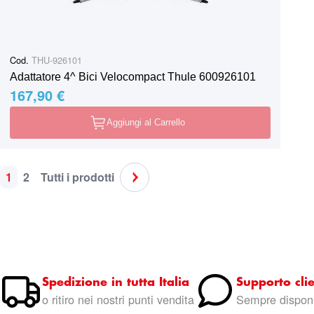
Cod.
THU-926101
Adattatore 4^ Bici Velocompact Thule 600926101
167,90 €
Aggiungi al Carrello
1
2
Tutti i prodotti
Pagina
Attualmente stai leggendo la pagina
Pagina
Pagina
Pagina
Successivo
Spedizione in tutta Italia
Supporto clie
o ritiro nei nostri punti vendita
Sempre disponi