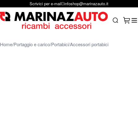
Scrivici per e-mail
infoshop@marinazauto.it
Salta al contenuto
Carrel
Search
Home
Portaggio e carico
Portabici
Accessori portabici