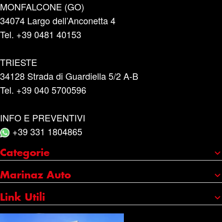
MONFALCONE (GO)
34074 Largo dell’Anconetta 4
Tel. +39 0481 40153
TRIESTE
34128 Strada di Guardiella 5/2 A-B
Tel. +39 040 5700596
INFO E PREVENTIVI
+39 331 1804865
Categorie
Portaggio e carico
Marinaz Auto
Accessori
Chi siamo
Link Utili
Cura e manutenzione
I nostri marchi
Credits