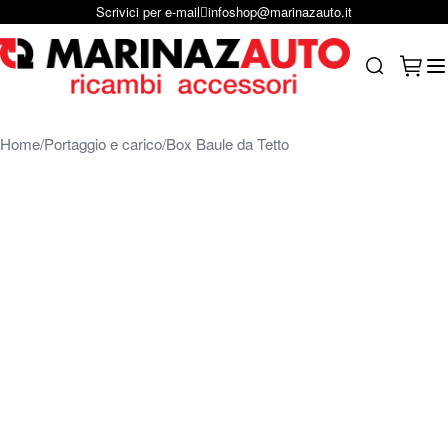
Scrivici per e-mail
infoshop@marinazauto.it
Salta al contenuto
Carrel
Search
Home
Portaggio e carico
Box Baule da Tetto