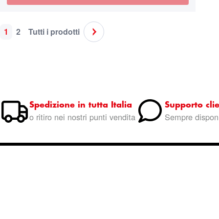
1
2
Tutti i prodotti
Pagina
Attualmente stai leggendo la pagina
Pagina
Pagina
Pagina
Successivo
Spedizione in tutta Italia
Supporto clie
o ritiro nei nostri punti vendita
Sempre disponi
Entra nella community
Marinaz