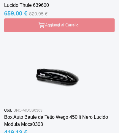
Lucido Thule 639600
659,00 €
Special Price
Regular Price
820,95 €
Aggiungi al Carrello
Cod.
UNC-MOCS0303
Box Auto Baule da Tetto Wego 450 lt Nero Lucido
Modula Mocs0303
419,13 €