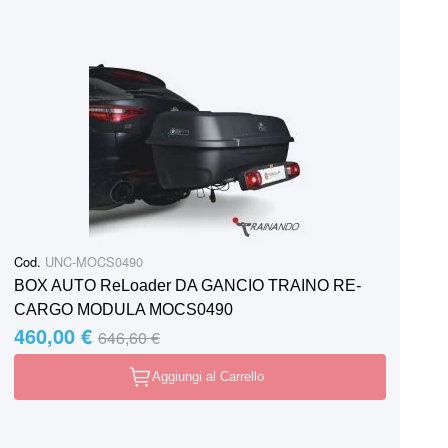
Cod.
UNC-MOCS0490
BOX AUTO ReLoader DA GANCIO TRAINO RE-
CARGO MODULA MOCS0490
460,00 €
Special Price
Regular Price
646,60 €
Aggiungi al Carrello