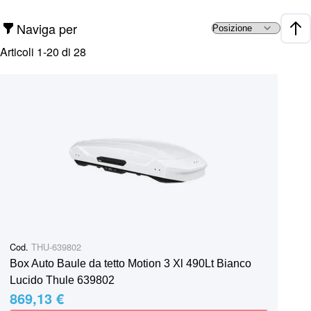
Naviga per
Impo
Articoli
1
-
20
di
28
Cod.
THU-639802
Box Auto Baule da tetto Motion 3 Xl 490Lt Bianco
Lucido Thule 639802
869,13 €