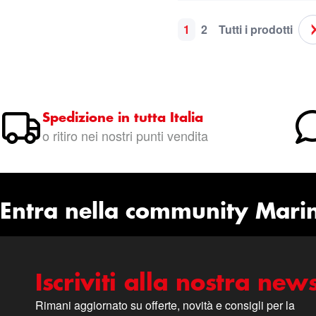
1
2
Tutti i prodotti
Pagina
Attualmente stai leggen
Pagina
Pagina
Spedizione in tutta Italia
o ritiro nei nostri punti vendita
Entra nella community Mari
Iscriviti alla nostra news
Rimani aggiornato su offerte, novità e consigli per la