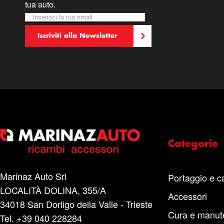
tua auto.
Iscriviti alla nostra Newsletter:
Newsletter
Iscriviti alla Newsletter
Categorie
Marinaz Auto Srl
Portaggio e c
LOCALITÀ DOLINA, 355/A
Accessori
34018 San Dorligo della Valle - Trieste
Cura e manut
Tel. +39 040 228284