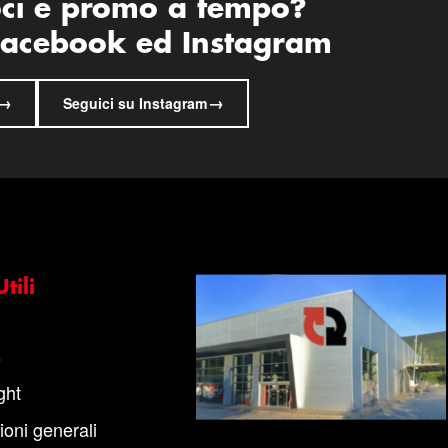
oci e promo a tempo?
 Facebook ed Instagram
→
→
Seguici su Instagram
tili
s
ght
ioni generali