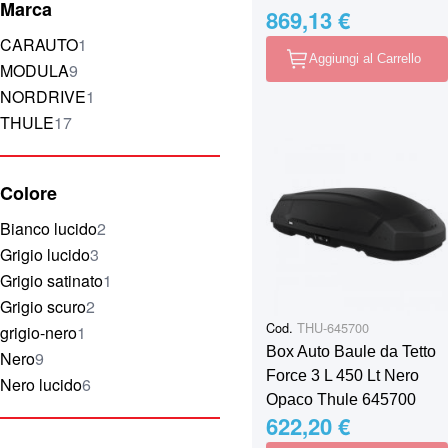
Marca
869,13 €
elemento
CARAUTO
1
Aggiungi al Carrello
elementi
MODULA
9
elemento
NORDRIVE
1
elementi
THULE
17
Colore
elementi
Bianco lucido
2
elementi
Grigio lucido
3
elemento
Grigio satinato
1
elementi
Grigio scuro
2
Cod.
THU-645700
elemento
grigio-nero
1
Box Auto Baule da Tetto
elementi
Nero
9
Force 3 L 450 Lt Nero
elementi
Nero lucido
6
Opaco Thule 645700
622,20 €