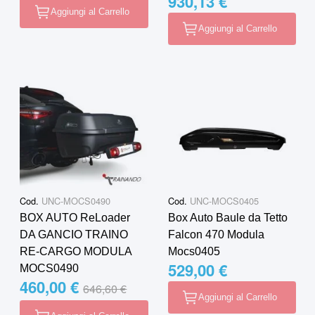
930,13 €
Aggiungi al Carrello
Aggiungi al Carrello
Cod.
UNC-MOCS0490
Cod.
UNC-MOCS0405
BOX AUTO ReLoader
Box Auto Baule da Tetto
DA GANCIO TRAINO
Falcon 470 Modula
RE-CARGO MODULA
Mocs0405
529,00 €
MOCS0490
460,00 €
Special Price
Regular Price
646,60 €
Aggiungi al Carrello