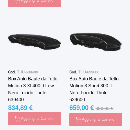
Aggiungi al Carrello
Cod.
THU-639400
Cod.
THU-639600
Box Auto Baule da Tetto
Box Auto Baule da Tetto
Motion 3 Xl 400Lt Low
Motion 3 Sport 300 lt
Nero Lucido Thule
Nero Lucido Thule
639400
639600
834,89 €
659,00 €
Special Price
Regular Price
820,95 €
Aggiungi al Carrello
Aggiungi al Carrello