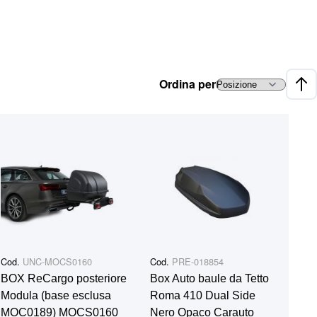
Ordina per
Impo
Cod.
UNC-MOCS0160
Cod.
PRE-018854
BOX ReCargo posteriore
Box Auto baule da Tetto
Modula (base esclusa
Roma 410 Dual Side
MOC0189) MOCS0160
Nero Opaco Carauto