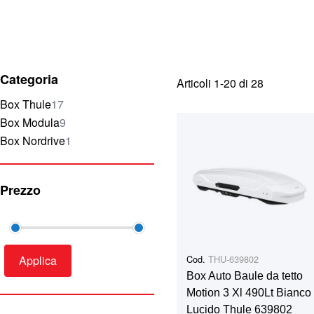
Categoria
Articoli
1
-
20
di
28
elementi
Box Thule
17
elementi
Box Modula
9
elemento
Box Nordrive
1
Prezzo
Cod.
THU-639802
Applica
Box Auto Baule da tetto
Motion 3 Xl 490Lt Bianco
Lucido Thule 639802