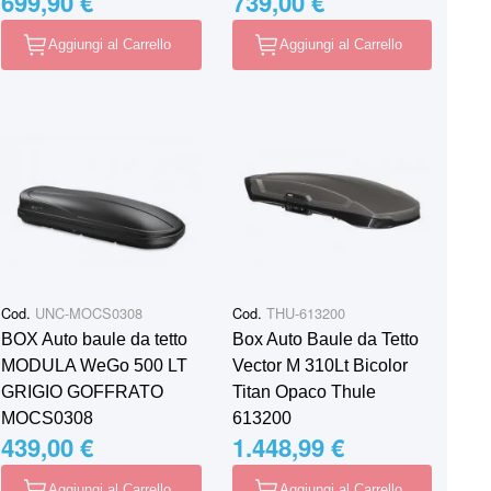
699,90 €
739,00 €
Aggiungi al Carrello
Aggiungi al Carrello
Cod.
UNC-MOCS0308
Cod.
THU-613200
BOX Auto baule da tetto
Box Auto Baule da Tetto
MODULA WeGo 500 LT
Vector M 310Lt Bicolor
GRIGIO GOFFRATO
Titan Opaco Thule
MOCS0308
613200
439,00 €
1.448,99 €
Aggiungi al Carrello
Aggiungi al Carrello