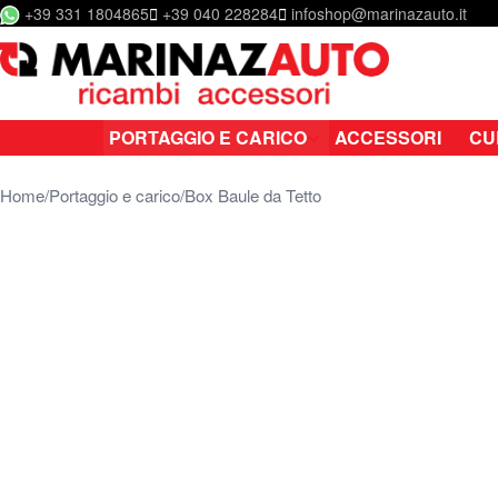
+39 331 1804865
+39 040 228284
infoshop@marinazauto.it
Salta al contenuto
PORTAGGIO E CARICO
ACCESSORI
CU
Home
Portaggio e carico
Box Baule da Tetto