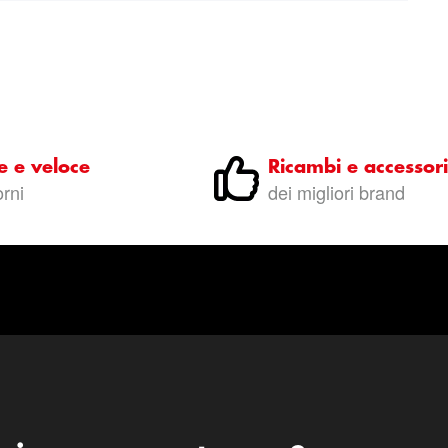
e e veloce
Ricambi e accessori
orni
dei migliori brand