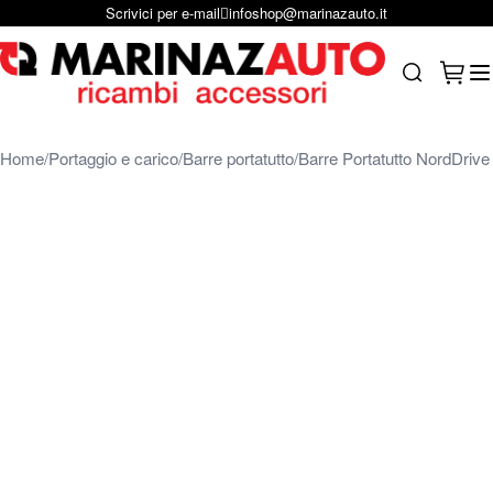
Scrivici per e-mail
infoshop@marinazauto.it
Salta al contenuto
Carrel
Search
Home
Portaggio e carico
Barre portatutto
Barre Portatutto NordDrive