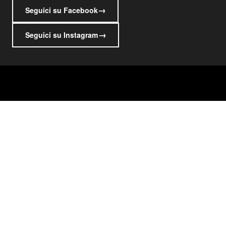
→
Seguici su Facebook
→
Seguici su Instagram
Marinaz Auto Srl
LOCALITÀ DOLINA, 355/A
34018 San Dorligo della Valle - Trieste
Tel. +39 040 228284
P.IVA / C.F. 00834880320
R.E.A. TS nr. 103963 / 92