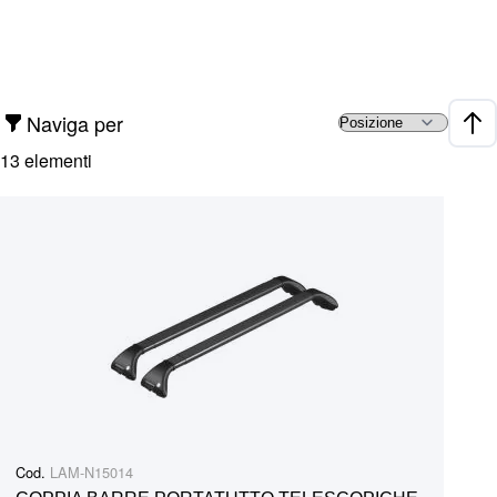
Naviga per
Impo
13
elementi
Cod.
LAM-N15014