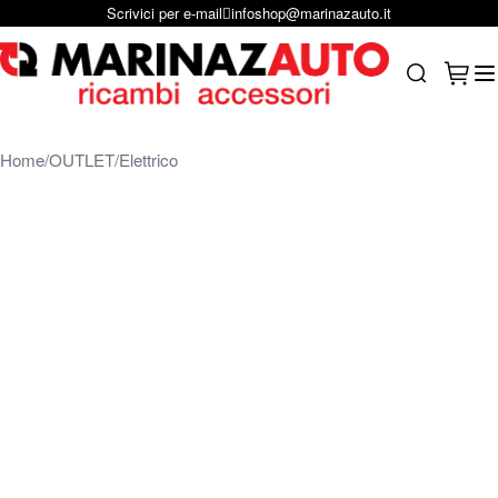
Scrivici per e-mail
infoshop@marinazauto.it
Salta al contenuto
Carrel
Search
Home
OUTLET
Elettrico