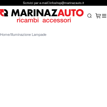
Scrivici su Whastapp
+39 331 1804865
Salta al contenuto
Carrel
Search
Home
Illuminazione Lampade