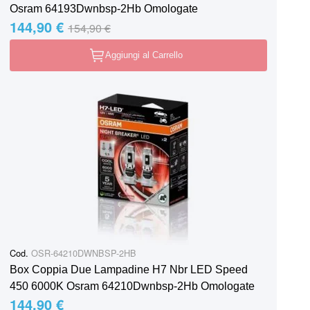
Osram 64193Dwnbsp-2Hb Omologate
144,90 €
Special Price
Regular Price
154,90 €
Aggiungi al Carrello
Cod.
OSR-64210DWNBSP-2HB
Box Coppia Due Lampadine H7 Nbr LED Speed
450 6000K Osram 64210Dwnbsp-2Hb Omologate
144,90 €