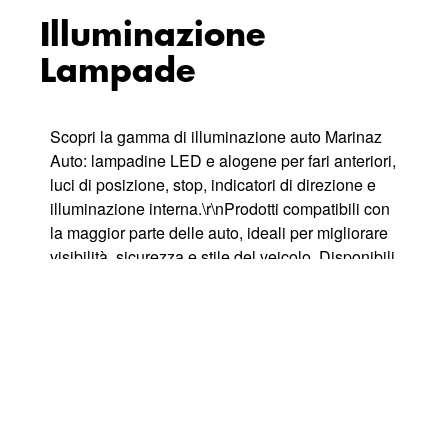
Illuminazione
Lampade
Scopri la gamma di illuminazione auto Marinaz
Auto: lampadine LED e alogene per fari anteriori,
luci di posizione, stop, indicatori di direzione e
illuminazione interna.\r\nProdotti compatibili con
la maggior parte delle auto, ideali per migliorare
visibilità, sicurezza e stile del veicolo. Disponibili
lampade per uso stradale e ricambi auto di
qualità, selezionati per garantire affidabilità e
lunga durata.\r\nAcquista online lampadine per
auto a prezzi competitivi con spedizione veloce
in tutta Italia. Marinaz Auto è il tuo punto di
riferimento per ricambi e accessori auto
professionali.