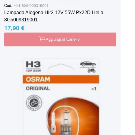
Cod.
HEL-8GH009319001
Lampada Alogena Hir2 12V 55W Px22D Hella
8Gh009319001
17,90 €
Aggiungi al Carrello