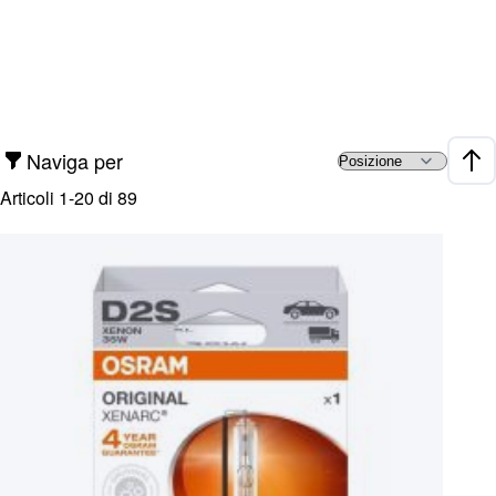
Naviga per
Impo
Articoli
1
-
20
di
89