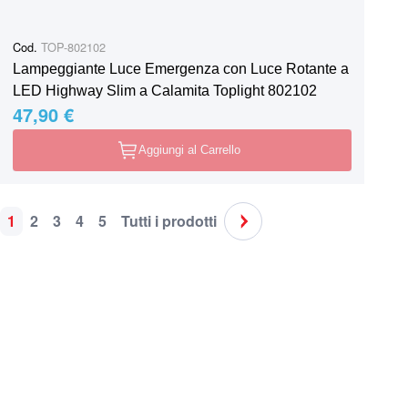
Cod.
TOP-802102
Lampeggiante Luce Emergenza con Luce Rotante a
LED Highway Slim a Calamita Toplight 802102
47,90 €
Aggiungi al Carrello
1
2
3
4
5
Tutti i prodotti
Pagina
Attualmente stai leggendo la pagina
Pagina
Pagina
Pagina
Pagina
Pagina
Pagina
Successivo
Spedizione in tutta Italia
Supporto clie
o ritiro nei nostri punti vendita
Sempre disponi