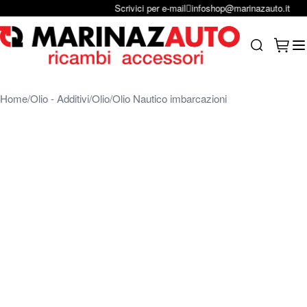
Scrivici per e-mail
infoshop@marinazauto.it
Salta al contenuto
Carrel
Search
Home
Olio - Additivi
Olio
Olio Nautico imbarcazioni