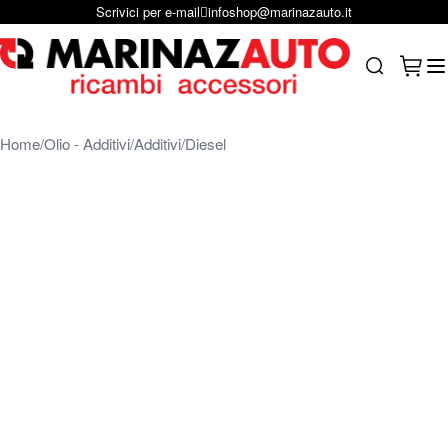
Scrivici per e-mail
infoshop@marinazauto.it
Salta al contenuto
Carrel
Search
Home
Olio - Additivi
Additivi
Diesel