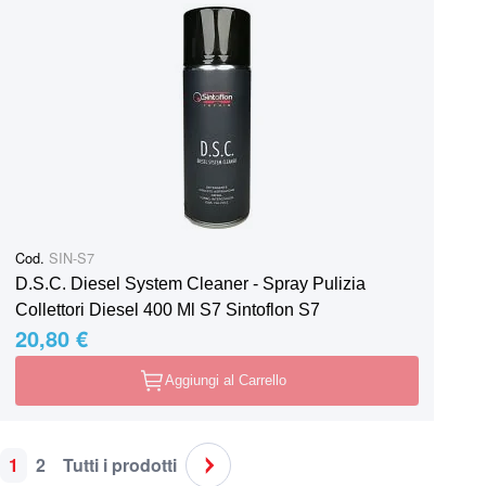
Cod.
SIN-S7
D.S.C. Diesel System Cleaner - Spray Pulizia
Collettori Diesel 400 Ml S7 Sintoflon S7
20,80 €
Aggiungi al Carrello
1
2
Tutti i prodotti
Pagina
Attualmente stai leggendo la pagina
Pagina
Pagina
Pagina
Successivo