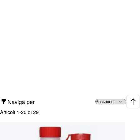
Naviga per
Impo
Articoli
1
-
20
di
29