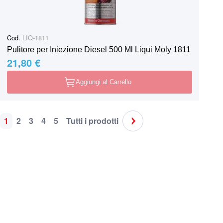
Cod.
LIQ-1811
Pulitore per Iniezione Diesel 500 Ml Liqui Moly 1811
21,80 €
Aggiungi al Carrello
1
2
3
4
5
Tutti i prodotti
Pagina
Attualmente stai leggendo la pagina
Pagina
Pagina
Pagina
Pagina
Pagina
Pagina
Successivo
Spedizione in tutta Italia
Supporto clie
o ritiro nei nostri punti vendita
Sempre disponi