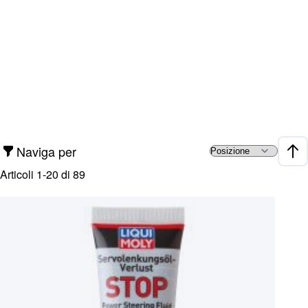
Naviga per
Impo
Articoli
1
-
20
di
89