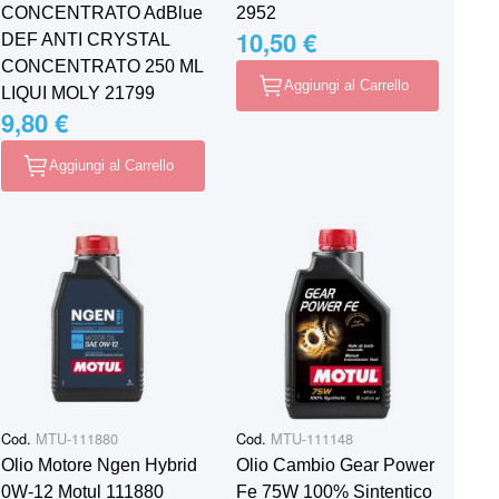
CONCENTRATO AdBlue
2952
10,50 €
DEF ANTI CRYSTAL
CONCENTRATO 250 ML
Aggiungi al Carrello
LIQUI MOLY 21799
9,80 €
Aggiungi al Carrello
Cod.
MTU-111880
Cod.
MTU-111148
Olio Motore Ngen Hybrid
Olio Cambio Gear Power
0W-12 Motul 111880
Fe 75W 100% Sintentico