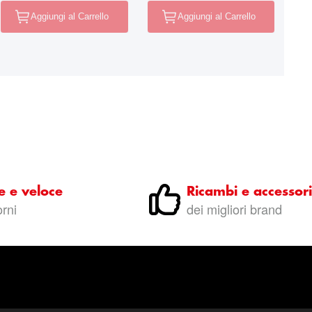
Aggiungi al Carrello
Aggiungi al Carrello
e e veloce
Ricambi e accessori
orni
dei migliori brand