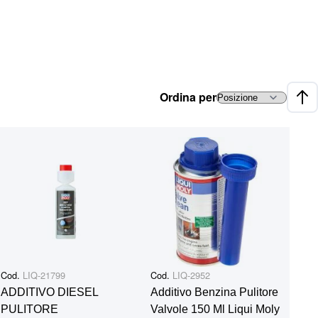
Ordina per
Impo
Cod.
LIQ-21799
Cod.
LIQ-2952
ADDITIVO DIESEL
Additivo Benzina Pulitore
PULITORE
Valvole 150 Ml Liqui Moly