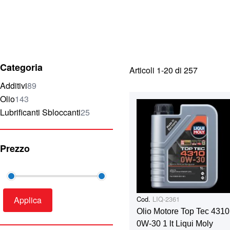
Categoria
Articoli
1
-
20
di
257
elementi
Additivi
89
elementi
Olio
143
elementi
Lubrificanti Sbloccanti
25
Prezzo
Cod.
LIQ-2361
Applica
Olio Motore Top Tec 4310
0W-30 1 lt Liqui Moly