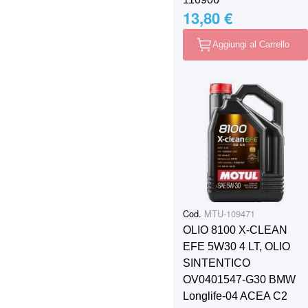
13,80 €
Aggiungi al Carrello
Cod.
MTU-109471
OLIO 8100 X-CLEAN
EFE 5W30 4 LT, OLIO
SINTENTICO
OV0401547-G30 BMW
Longlife-04 ACEA C2