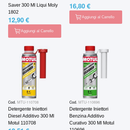
16,80 €
Saver 300 Ml Liqui Moly
1802
Aggiungi al Carrello
12,90 €
Aggiungi al Carrello
Cod.
MTU-110708
Cod.
MTU-110696
Detergente Iniettori
Detergente Iniettori
Diesel Additivo 300 Ml
Benzina Additivo
Motul 110708
Curativo 300 Ml Motul
110696