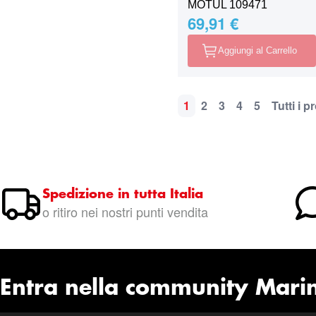
MOTUL 109471
69,91 €
Aggiungi al Carrello
1
2
3
4
5
Tutti i p
Pagina
Attualmente stai leggen
Pagina
Pagina
Pagina
Pagina
P
Spedizione in tutta Italia
o ritiro nei nostri punti vendita
Entra nella community Mari