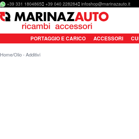
+39 331 1804865
+39 040 228284
infoshop@marinazauto.it
Salta al contenuto
PORTAGGIO E CARICO
ACCESSORI
CU
Home
Olio - Additivi