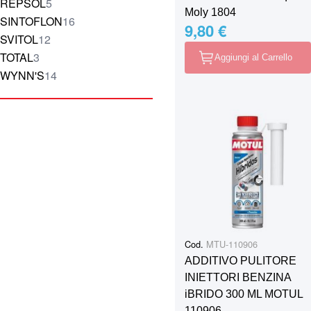
elementi
REPSOL
5
Moly 1804
elementi
SINTOFLON
16
9,80 €
elementi
SVITOL
12
elementi
TOTAL
3
Aggiungi al Carrello
elementi
WYNN'S
14
Cod.
MTU-110906
ADDITIVO PULITORE
INIETTORI BENZINA
iBRIDO 300 ML MOTUL
110906