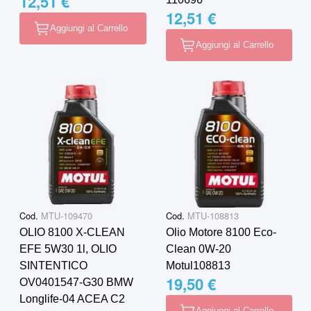
12,51 €
12,51 €
Aggiungi al Carrello
Aggiungi al Carrello
Cod.
MTU-109470
Cod.
MTU-108813
OLIO 8100 X-CLEAN
Olio Motore 8100 Eco-
EFE 5W30 1l, OLIO
Clean 0W-20
SINTENTICO
Motul108813
19,50 €
OV0401547-G30 BMW
Longlife-04 ACEA C2
Aggiungi al Carrello