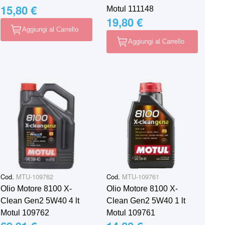
15,80 €
Motul 111148
19,80 €
Aggiungi al Carrello
Aggiungi al Carrello
Cod.
MTU-109762
Cod.
MTU-109761
Olio Motore 8100 X-
Olio Motore 8100 X-
Clean Gen2 5W40 4 lt
Clean Gen2 5W40 1 lt
Motul 109762
Motul 109761