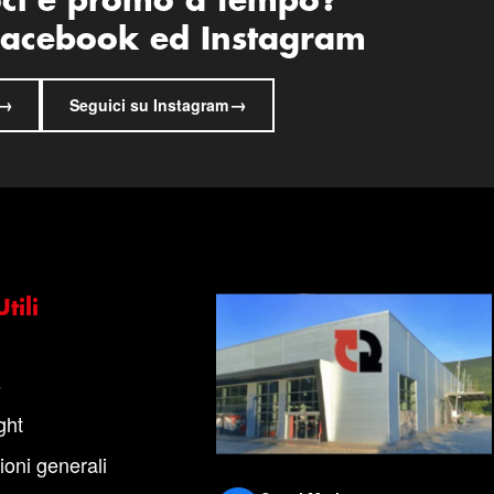
oci e promo a tempo?
 Facebook ed Instagram
→
→
Seguici su Instagram
tili
s
ght
ioni generali