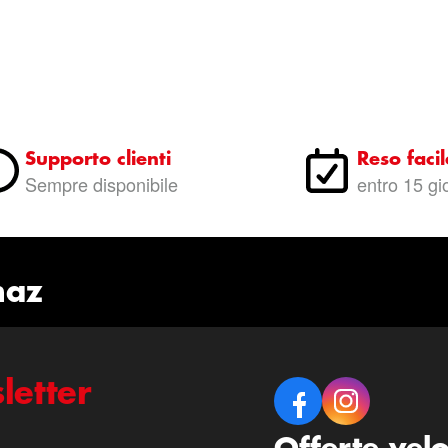
Supporto clienti
Reso facil
Sempre disponibile
entro 15 gi
naz
letter