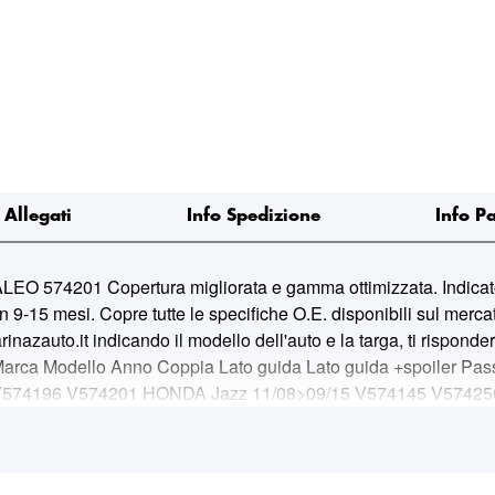
Allegati
Info Spedizione
Info P
74201 Copertura migliorata e gamma ottimizzata. Indicatore
n 9-15 mesi. Copre tutte le specifiche O.E. disponibili sul mercato
azauto.it indicando il modello dell'auto e la targa, ti risponde
a Modello Anno Coppia Lato guida Lato guida +spoiler Pa
V574196 V574201 HONDA Jazz 11/08>09/15 V574145 V57425
A Mazda 2 03/03>09/07 V574141 V574147 V574201 MAZDA M
147 V574201 MAZDA Mazda 3 5p 03/19> V574201 MITSUBISHI
 NISSAN Murano 1 03/05>09/08 V574201 NISSAN NV 200 / Eva