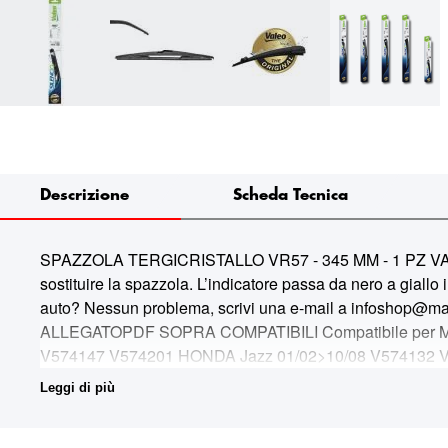
Descrizione
Scheda Tecnica
SPAZZOLA TERGICRISTALLO VR57 - 345 MM - 1 PZ VALEO 5
sostituire la spazzola. L’indicatore passa da nero a giallo i
auto? Nessun problema, scrivi una e-mail a infoshop@marin
ALLEGATOPDF SOPRA COMPATIBILI Compatibile per Marc
V574147 V574201 HONDA Jazz 01/02>10/08 V574132 
V574196 V574201 MAZDA CX-30 09/19> V574201 MAZD
Leggi di più
V574201 MAZDA Mazda 2 04/15> V574136 V574157 V574
V574201 NISSAN Leaf 2 / Leaf 2.Zero 02/18> V574201