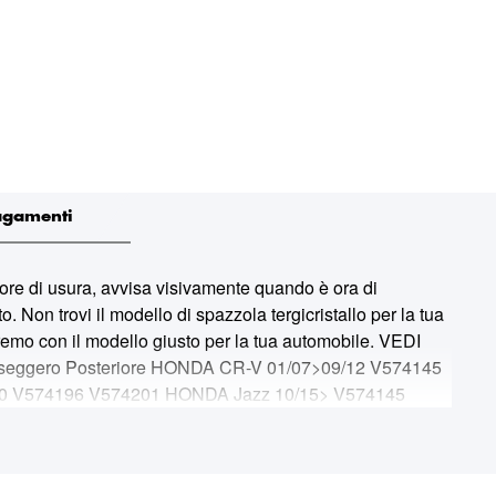
agamenti
 di usura, avvisa visivamente quando è ora di
. Non trovi il modello di spazzola tergicristallo per la tua
remo con il modello giusto per la tua automobile. VEDI
sseggero Posteriore HONDA CR-V 01/07>09/12 V574145
0 V574196 V574201 HONDA Jazz 10/15> V574145
azda 2 10/07>03/15 V574141 V574158 V574196
 Lancer Sportback/ Ralliart 10/08> V574141 V574147
lia 12/09> V574136 V574147 V574201 NISSAN X-Trail 2