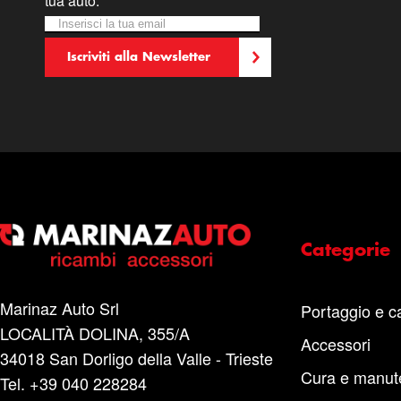
tua auto.
Iscriviti alla nostra Newsletter:
Newsletter
Iscriviti alla Newsletter
Categorie
Marinaz Auto Srl
Portaggio e c
LOCALITÀ DOLINA, 355/A
Accessori
34018 San Dorligo della Valle - Trieste
Cura e manut
Tel. +39 040 228284