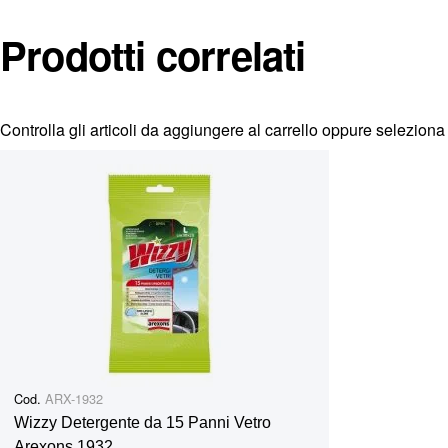
07/07>06/14 V574141 V574158 V574147 V574201 SUBA
SUBARU Forester 4 02/13>11/19 V574145 V574147 V57
Prodotti correlati
V574147 V574201 SUBARU Impreza / WRX / STI 5p 10/
V574129 V574201 SUBARU Legacy 5/ Outback 4 sw 04
V57420
Controlla gli articoli da aggiungere al carrello oppure
seleziona 
Cod.
ARX-1932
Wizzy Detergente da 15 Panni Vetro
Arexons 1932