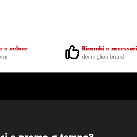
e e veloce
Ricambi e accessori
orni
dei migliori brand