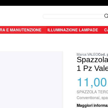
Search
RA E MANUTENZIONE
ILLUMINAZIONE LAMPADE
C
Marca:
VALEO
Cod. 
Spazzola 
1 Pz Val
11,00
SPAZZOLA TERGIC
Conventional, spaz
Maggiori informa