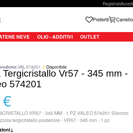
Registrati
Accedi
Preferiti
Carrello
Search
ATENE NEVE
OLIO - ADDITIVI
OUTLET
prodotto
VAL-574201
Disponibile
Tergicristallo Vr57 - 345 mm -
eo 574201
 €
RISTALLO VR57 - 345 MM - 1 PZ VALEO 574201 Silencio
zola tergicristallo posteriore - VR57 - 345 mm - 1 pz
zioni
↓