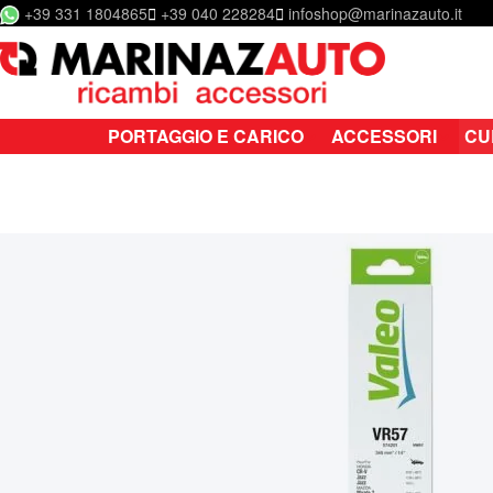
+39 331 1804865
+39 040 228284
infoshop@marinazauto.it
Salta al contenuto
PORTAGGIO E CARICO
ACCESSORI
CU