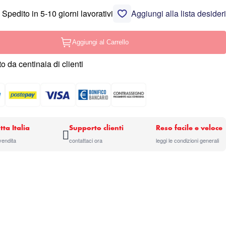
Spedito in 5-10 giorni lavorativi
Aggiungi alla lista desideri
Aggiungi al Carrello
o da centinaia di clienti
tta Italia
Supporto clienti
Reso facile e veloce
 vendita
contattaci ora
leggi le condizioni generali