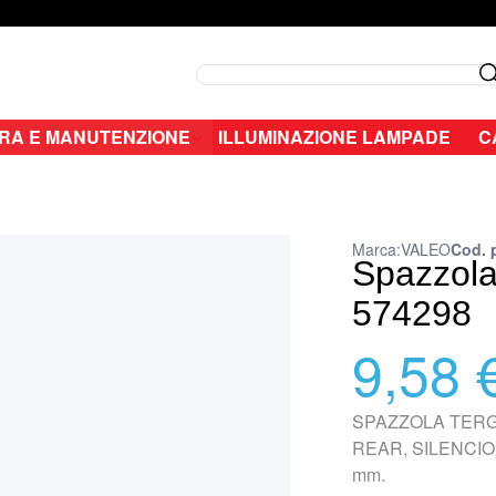
Search
RA E MANUTENZIONE
ILLUMINAZIONE LAMPADE
C
Marca:
VALEO
Cod. 
Spazzola 
574298
9,58 
SPAZZOLA TERG
REAR, SILENCIO X.
mm.