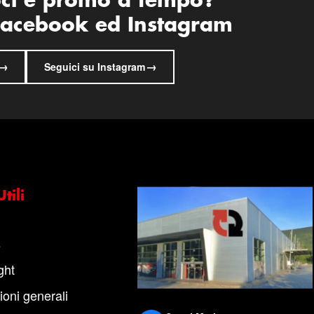
oci e promo a tempo?
 Facebook ed Instagram
→
→
Seguici su Instagram
tili
s
ght
ioni generali