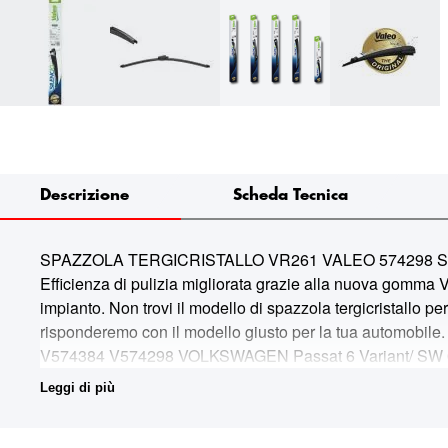
Descrizione
Scheda Tecnica
SPAZZOLA TERGICRISTALLO VR261 VALEO 574298 Silencio Fl
Efficienza di pulizia migliorata grazie alla nuova gomma V
impianto. Non trovi il modello di spazzola tergicristallo p
risponderemo con il modello giusto per la tua automo
V574384 V574298 VOLKSWAGEN Passat 6 Variant/ SW 09
V574385 V574298 VOLKSWAGEN Passat 7 Alltrack sw 03
Leggi di più
V574476 V574298 VOLKSWAGEN Polo 5 TDI /GTI Limite