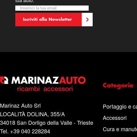
tua auto.
Iscriviti alla nostra Newsletter:
Newsletter
Iscriviti alla Newsletter
Categorie
Marinaz Auto Srl
Portaggio e c
LOCALITÀ DOLINA, 355/A
Accessori
34018 San Dorligo della Valle - Trieste
Cura e manut
Tel. +39 040 228284