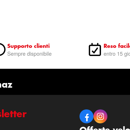
Supporto clienti
Reso facil
Sempre disponibile
entro 15 gi
naz
letter