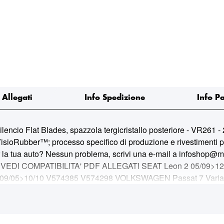
Allegati
Info Spedizione
Info P
at Blades, spazzola tergicristallo posteriore - VR261 - 280 
isioRubber™; processo specifico di produzione e rivestimenti per
er la tua auto? Nessun problema, scrivi una e-mail a infoshop@mar
bile. VEDI COMPATIBILITA' PDF ALLEGATI SEAT Leon 2 05/09>
/05>10/10 V574385 V574298 VOLKSWAGEN Passat 7 Variant/ 
/12>04/15 V574476 V574298 VOLKSWAGEN Passat 7 Variant/ 
d Edition 03/07>08/09 V574382 V574298