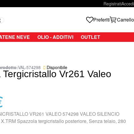
Registrati
Accedi
Preferiti
Carrello
Search
ATENE NEVE
OLIO - ADDITIVI
OUTLET
prodotto
VAL-574298
Disponibile
Tergicristallo Vr261 Valeo
€
ICRISTALLO VR261 VALEO 574298 VALEO SILENCIO
TRM Spazzola tergicristallo posteriore, Senza telaio, 280