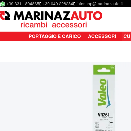
+39 331 1804865
+39 040 228284
infoshop@marinazauto.it
Salta al contenuto
PORTAGGIO E CARICO
ACCESSORI
CU