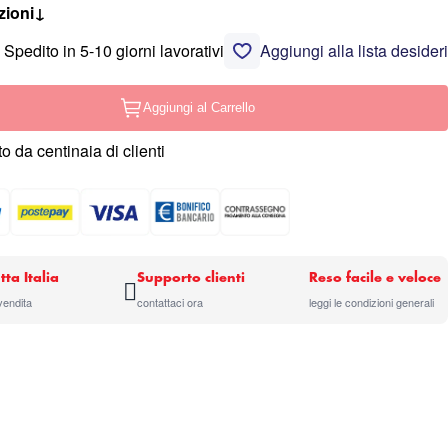
zioni
↓
Spedito in 5-10 giorni lavorativi
Aggiungi alla lista desideri
Aggiungi al Carrello
o da centinaia di clienti
tta Italia
Supporto clienti
Reso facile e veloce
 vendita
contattaci ora
leggi le condizioni generali