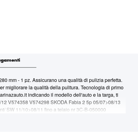
agamenti
mm - 1 pz. Assicurano una qualità di pulizia perfetta.
 migliorare la qualità della pulitura. Tecnologia di primo
inazauto.it indicando il modello dell'auto e la targa, ti
12/12 V574358 V574298 SKODA Fabia 2 5p 05/07>08/13
SW 11/10>08/11 fino a telaio nr 3C-B-050000
SW sw 09/11>10/14 dopo telaio nr 3C-B-200001