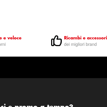
e e veloce
Ricambi e accessori
orni
dei migliori brand