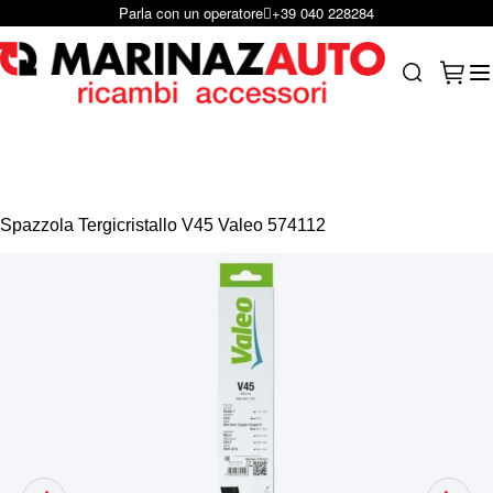
Scrivici per e-mail
infoshop@marinazauto.it
Salta al contenuto
Carrel
Search
Spazzola Tergicristallo V45 Valeo 574112