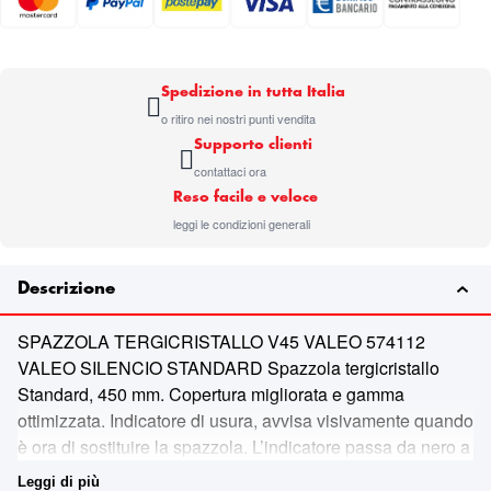
Spedizione in tutta Italia
o ritiro nei nostri punti vendita
Supporto clienti
contattaci ora
Reso facile e veloce
leggi le condizioni generali
Descrizione
SPAZZOLA TERGICRISTALLO V45 VALEO 574112
VALEO SILENCIO STANDARD Spazzola tergicristallo
Standard, 450 mm. Copertura migliorata e gamma
ottimizzata. Indicatore di usura, avvisa visivamente quando
è ora di sostituire la spazzola. L’indicatore passa da nero a
giallo in 9-15 mesi. Ampia gamma con soluzioni
Leggi di più